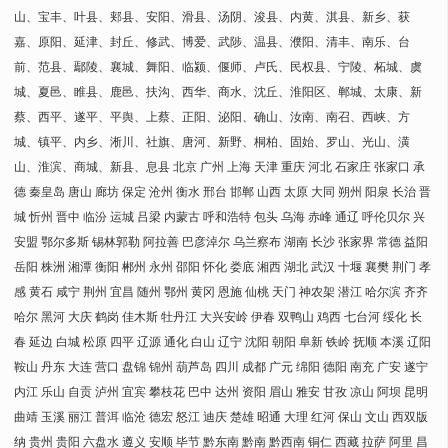
山、宝丰、叶县、郏县、安阳、滑县、汤阴、浚县、内黄、淇县、新乡、获
嘉、原阳、延津、封丘、修武、博爱、武陟、温县、濮阳、清丰、南乐、台
前、范县、鄢陵、襄城、舞阳、临颍、偃师、卢氏、民权县、宁陵、柘城、虞
城、夏邑、睢县、鹿邑、扶沟、西华、商水、沈丘、淮阳区、郸城、太康、新
蔡、西平、遂平、平舆、上蔡、正阳、泌阳、确山、汝南、南召、西峡、方
城、镇平、内乡、淅川、社旗、唐河、新野、桐柏、固始、罗山、光山、潢
山、淮滨、商城、新县、息县 北京 广州 上海 天津 重庆 河北 石家庄 张家口 承
德 秦皇岛 唐山 廊坊 保定 沧州 衡水 邢台 邯郸 山西 太原 大同 朔州 阳泉 长治 晋
城 忻州 晋中 临汾 运城 吕梁 内蒙古 呼和浩特 包头 乌海 赤峰 通辽 呼伦贝尔 兴
安盟 鄂尔多斯 锡林郭勒 阿拉善 巴彦淖尔 乌兰察布 湖南 长沙 张家界 常德 益阳
岳阳 株洲 湘潭 衡阳 郴州 永州 邵阳 怀化 娄底 湘西 湖北 武汉 十堰 襄樊 荆门 孝
感 黄石 咸宁 荆州 宜昌 随州 鄂州 黄冈 恩施 仙桃 天门 神农架 潜江 哈尔滨 齐齐
哈尔 黑河 大庆 鹤岗 佳木斯 牡丹江 大兴安岭 伊春 双鸭山 鸡西 七台河 绥化 长
春 延边 白城 松原 四平 辽源 通化 白山 辽宁 沈阳 朝阳 阜新 铁岭 抚顺 本溪 辽阳
鞍山 丹东 大连 营口 盘锦 锦州 葫芦岛 四川 成都 广元 绵阳 德阳 南充 广安 遂宁
内江 乐山 自贡 泸州 宜宾 攀枝花 巴中 达州 资阳 眉山 雅安 甘孜 凉山 阿坝 昆明
曲靖 玉溪 丽江 普洱 临沧 德宏 怒江 迪庆 楚雄 昭通 大理 红河 保山 文山 西双版
纳 贵州 贵阳 六盘水 遵义 安顺 毕节 黔东南 黔南 黔西南 铜仁 西藏 拉萨 阿里 昌