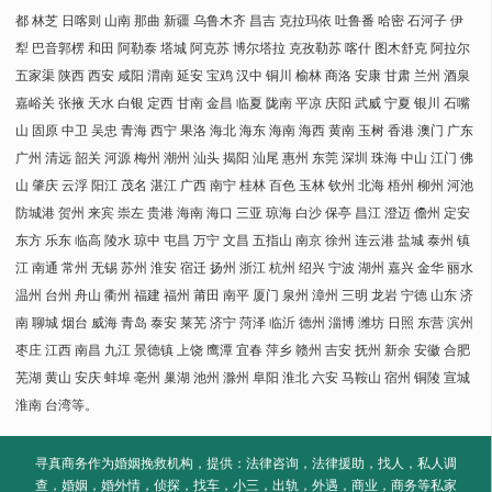
都 林芝 日喀则 山南 那曲 新疆 乌鲁木齐 昌吉 克拉玛依 吐鲁番 哈密 石河子 伊
犁 巴音郭楞 和田 阿勒泰 塔城 阿克苏 博尔塔拉 克孜勒苏 喀什 图木舒克 阿拉尔
五家渠 陕西 西安 咸阳 渭南 延安 宝鸡 汉中 铜川 榆林 商洛 安康 甘肃 兰州 酒泉
嘉峪关 张掖 天水 白银 定西 甘南 金昌 临夏 陇南 平凉 庆阳 武威 宁夏 银川 石嘴
山 固原 中卫 吴忠 青海 西宁 果洛 海北 海东 海南 海西 黄南 玉树 香港 澳门 广东
广州 清远 韶关 河源 梅州 潮州 汕头 揭阳 汕尾 惠州 东莞 深圳 珠海 中山 江门 佛
山 肇庆 云浮 阳江 茂名 湛江 广西 南宁 桂林 百色 玉林 钦州 北海 梧州 柳州 河池
防城港 贺州 来宾 崇左 贵港 海南 海口 三亚 琼海 白沙 保亭 昌江 澄迈 儋州 定安
东方 乐东 临高 陵水 琼中 屯昌 万宁 文昌 五指山 南京 徐州 连云港 盐城 泰州 镇
江 南通 常州 无锡 苏州 淮安 宿迁 扬州 浙江 杭州 绍兴 宁波 湖州 嘉兴 金华 丽水
温州 台州 舟山 衢州 福建 福州 莆田 南平 厦门 泉州 漳州 三明 龙岩 宁德 山东 济
南 聊城 烟台 威海 青岛 泰安 莱芜 济宁 菏泽 临沂 德州 淄博 潍坊 日照 东营 滨州
枣庄 江西 南昌 九江 景德镇 上饶 鹰潭 宜春 萍乡 赣州 吉安 抚州 新余 安徽 合肥
芜湖 黄山 安庆 蚌埠 亳州 巢湖 池州 滁州 阜阳 淮北 六安 马鞍山 宿州 铜陵 宣城
淮南 台湾等。
寻真商务作为婚姻挽救机构，提供：法律咨询，法律援助，找人，私人调
查，婚姻，婚外情，侦探，找车，小三，出轨，外遇，商业，商务等私家