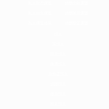
私人财产调查
婚姻出轨调查
私人信息调查
婚姻状况调查
私人调查侦探
婚姻取证调查
找人
车找人
照片找人
微博找人
身份证找人
识图找人
图片找人
附近找人